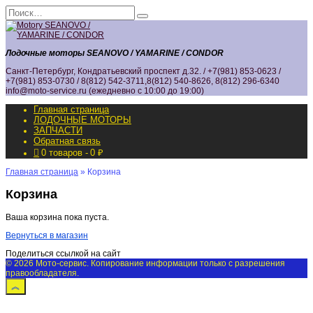
Перейти
Search
к
for:
содержанию
Лодочные моторы SEANOVO / YAMARINE / CONDOR
Санкт-Петербург, Кондратьевский проспект д.32. / +7(981) 853-0623 /
+7(981) 853-0730 / 8(812) 542-3711,8(812) 540-8626, 8(812) 296-6340
info@moto-service.ru (ежедневно с 10:00 до 19:00)
Главная страница
ЛОДОЧНЫЕ МОТОРЫ
ЗАПЧАСТИ
Обратная связь
0 товаров
0 ₽
Главная страница
»
Корзина
Корзина
Ваша корзина пока пуста.
Вернуться в магазин
Поделиться ссылкой на сайт
© 2026 Мото-сервис. Копирование информации только с разрешения
правообладателя.